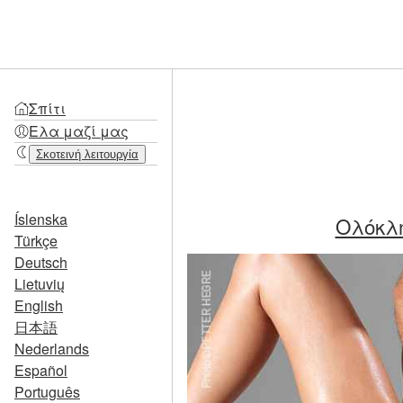
Σπίτι
Ελα μαζί μας
Σκοτεινή λειτουργία
Íslenska
Ολόκλη
Türkçe
Deutsch
Lietuvių
English
日本語
Nederlands
Español
Português