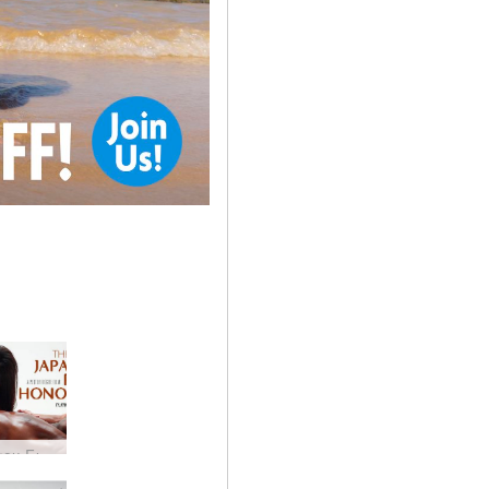
Η Τέχνη του Γιαπωνέζικου Πέους Τιμώντας