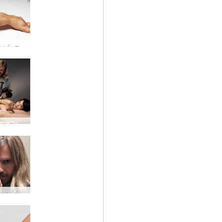
Πιο κοφτερό, πιο φωτεινό, πιο καθαρό - Μόνο το δικό σας δέρμα είναι πιο κοντά. ΤΩΡΑ εικόνες 9000px στο Hegre.com!!
Φτιαγμένο στην Ιαπωνία
Ο Petter έχει ένα νέο όπλο και είναι γεμάτο με 60,5 mega pixel!