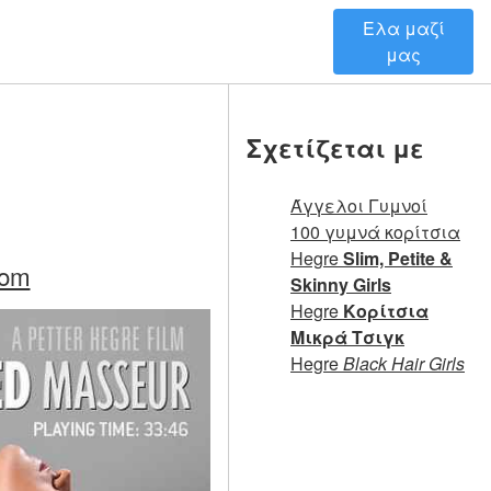
Ελα μαζί
μας
Σχετίζεται με
Άγγελοι Γυμνοί
100 γυμνά κορίτσια
Hegre
Slim, Petite &
com
Skinny Girls
Hegre
Κορίτσια
Μικρά Τσιγκ
Hegre
Black Hair Girls