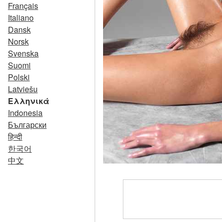
Français
Italiano
Dansk
Norsk
Svenska
Suomi
Polski
Latviešu
Ελληνικά
Indonesia
Български
हिन्दी
한국어
中文