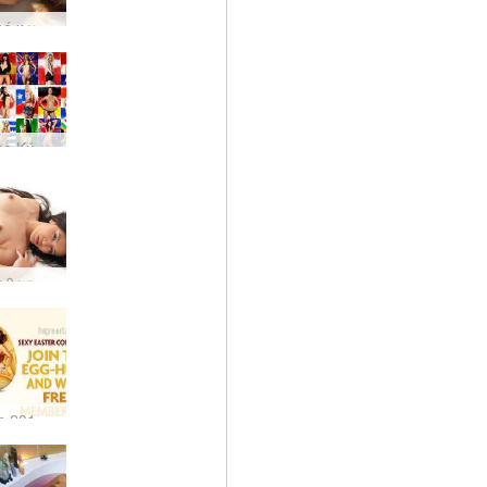
Ένα θερμό καλωσόρισμα στην Erica F
Παγκόσμιο Κύπελλο FIFA 2010 Νότια Αφρική – ΔΩΡΕΑΝ ηλεκτρονικές κάρτες Hegre
Καλώς ήρθατε μαζί με τη Γιόκο
Hegre.com 2010 Κυνήγι Πασχαλινών Αυγών