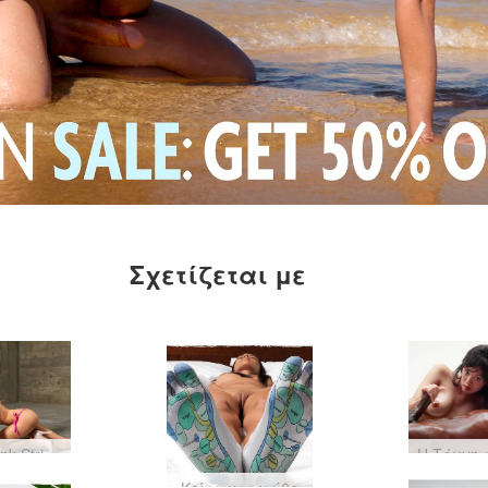
Σχετίζεται με
Erica F Pink Striptease