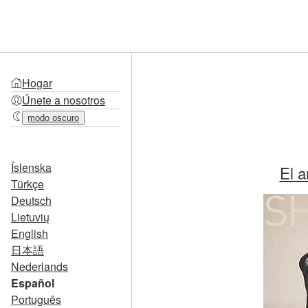
Hogar
Únete a nosotros
modo oscuro
Íslenska
El a
Türkçe
Deutsch
Lietuvių
English
日本語
Nederlands
Español
Português