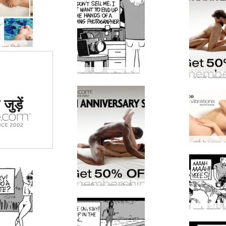
15वीं वर्षगांठ पर विशेष: वे मॉडल जिन्होंने हमें...
डार्क साइड ऑफ़ हेग्रे #19: ओह डियर, क्या पेटर इसे खो रहा है?
ं #1 कामुक
जुड़ें
र्जा दिया
या
हमारी अब तक की तीन सबसे लोकप्रिय फिल्मों की उलटी गिनती जारी है...