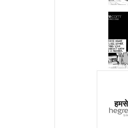
दुनिया मे
हमसे 
साइट का द
ग