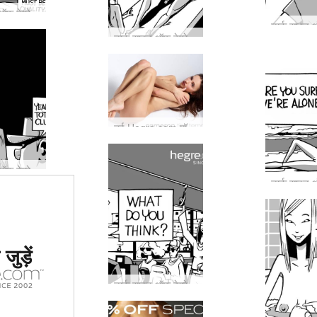
डार्क साइड ऑफ़ हेग्रे #31: क्या आप सार्वजनिक रूप से हेग्रे मॉडल को पहचान सकते हैं?
डार्क साइड ऑफ हेग्रे #30: हेग्रे मॉडल के दिमाग में किसकी आवाज है?
नई Hegre.com मॉडल कैमरून
डार्क साइड ऑफ हेग्रे #28: आपकी पत्नी हेग्रे को आपके विचार से बेहतर जान सकती है!
ं #1 कामुक
जुड़ें
र्जा दिया
या
डार्क साइड ऑफ़ हेग्रे #26: इसकी शुरुआत एक मासूम बस की सवारी से हुई...