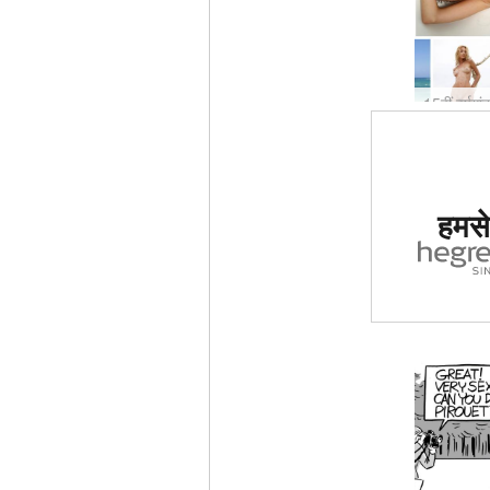
दुनिया मे
हमसे 
साइट का द
ग