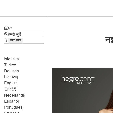
घर
हमसे जुड़ें
न
डार्क मोड
Íslenska
Türkçe
Deutsch
Lietuvių
English
日本語
Nederlands
Español
Português