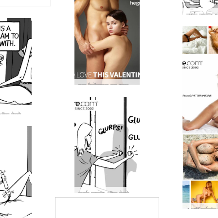
इस वैलेंटाइन पर प्यार ढूंढो...
डार्क साइड ऑफ हेग्रे #24: क्या एक रसदार वेब कैमरा बंद हुआ ...
डार्क साइड ऑफ़ हेग्रे #23: एक गुप्त मामला सामने आया है ...