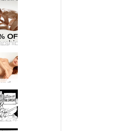
15वीं वर्षगांठ: यह हमारी अब तक की सबसे लोकप्रिय फिल्म है
नई hegre.com मॉडल क्लेरिस
डार्क साइड ऑफ़ हेग्रे #18: इस पाठ को न भूलें…