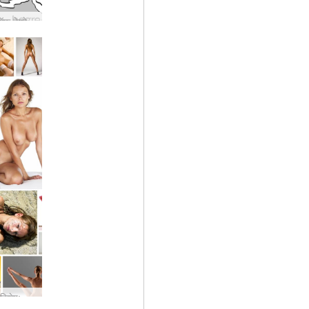
डार्क साइड ऑफ़ हेग्रे #25: व्हाट द डक?
15वीं वर्षगांठ विशेष: वे मॉडल जिन्होंने हमें बनाया... #1