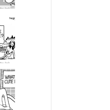
डार्क साइड ऑफ़ हेग्रे #29: केवल एक ही प्रकार की सामग्री है जो कभी भी Hegre.com पर नहीं आती…
डार्क साइड ऑफ़ हेग्रे #27: पेट्टर और उसका मॉडल अकेले कहाँ हो सकते हैं?