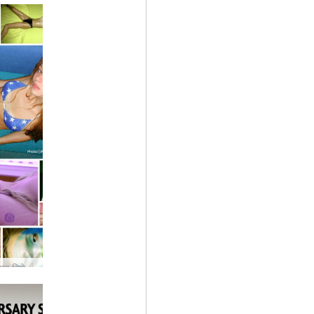
15वीं वर्षगांठ पर विशेष: वे मॉडल जिन्होंने हमें...