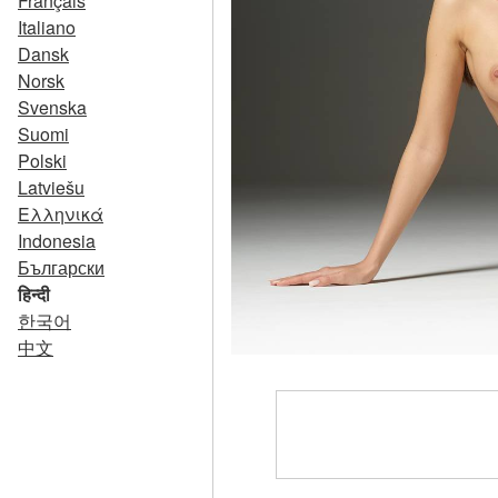
Français
Italiano
Dansk
Norsk
Svenska
Suomi
Polski
Latviešu
Ελληνικά
Indonesia
Български
हिन्दी
한국어
中文