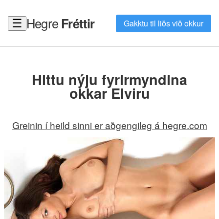
Hegre
Fréttir
☰
Gakktu til liðs við okkur
Hittu nýju fyrirmyndina
okkar Elviru
Greinin í heild sinni er aðgengileg á hegre.com