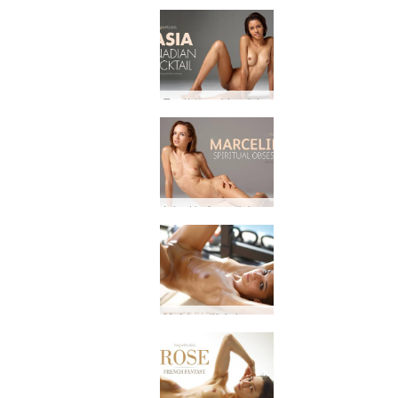
Tap tísku er þinn ávinningur!
Þú ert það sem þú borðar
Með bundið fyrir augun og fús til að skoða