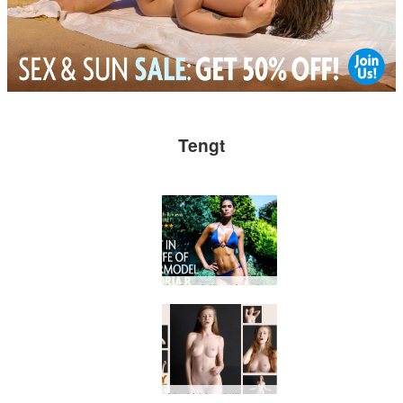
Tengt
Það er fullkominn dagur!
Að slá hinn fullkomna tón