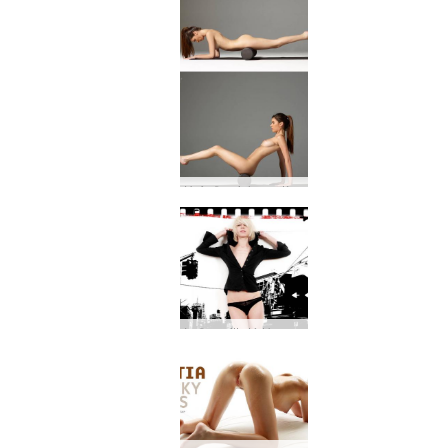
Hefurðu einhvern tíma velt því fyrir þér hvernig glæsilegu Hegre.com módelin okkar haldast í svona góðu formi?
Það er eitt stórt kynþokkafullt epli