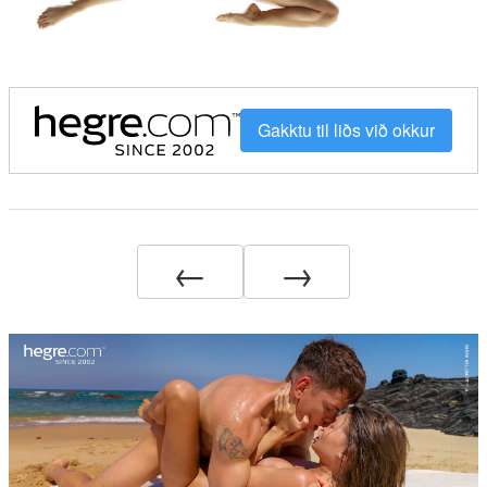
Gakktu til liðs við okkur
←
→