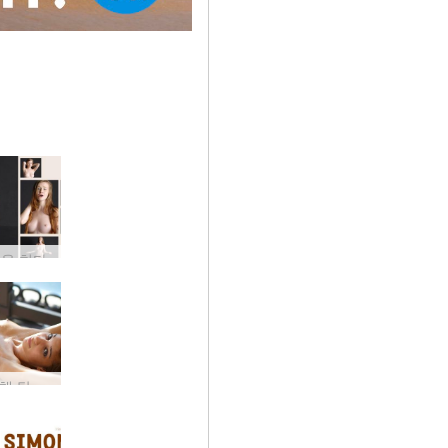
을 치다
눈을 가린 채 탐험에 열심