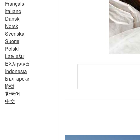
Français
Italiano
Dansk
Norsk
Svenska
Suomi
Polski
Latviešu
Ελληνικά
Indonesia
Български
हिन्दी
한국어
中文