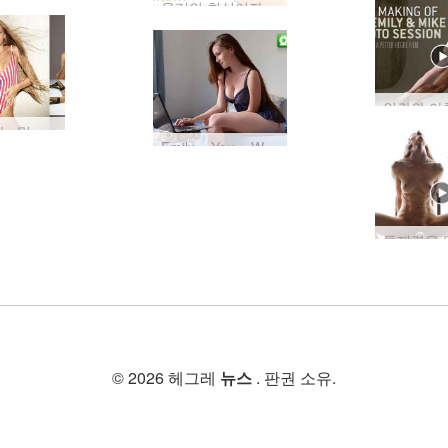
우리의 최신이자 아마도 가장 위대한 몸!
입에서 녹는 밀레나
Emily + You + Webcams = 성적 천국
© 2026 헤그레
뉴스
. 판권 소유.