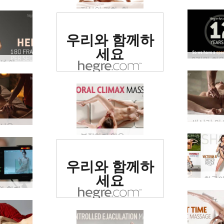
지상의 평화, 한 번에 하나의 마사지…
세계 1위 에로틱
우리와 함께하
사이트로 평가됨
세요
슬로우 모션 아름다운 재미
그녀의 무서운 성적 공간을 숭배
복잡하지 않은 오르가즘 완벽
세계 1위 에로틱
우리와 함께하
사이트로 평가됨
세요
천국의
빅토리아와 함께 백스테이지에서 젖어보기