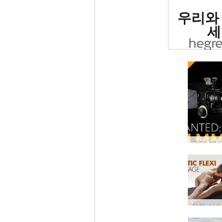
세계 1
우리와
사이트로
세