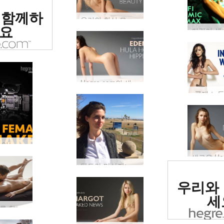
위 에로틱
 함께하
 평가됨
우리의 최신 모델을 만나보세요(그녀는 당신의 소장품 중 하나입니다)
요
Hegre.com의 새로운 모델 Eden
국제 노동
구함: 재능있는 여성 영화 제작자
탄트라 마사지: 남녀의 차이점은 무엇입니까?
세계 1
우리와
사이트로
세
운동 선수를 핥는 것은 어떻습니까? 이것을보세요!