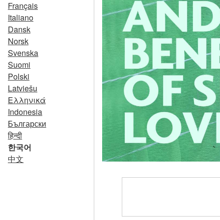
Français
Italiano
Dansk
Norsk
Svenska
Suomi
Polski
Latviešu
Ελληνικά
Indonesia
Български
हिन्दी
한국어
中文