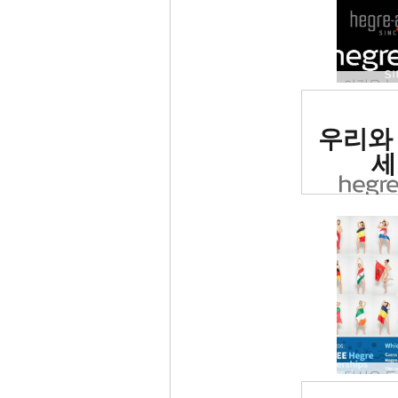
세계 1
우리와
사이트로
세