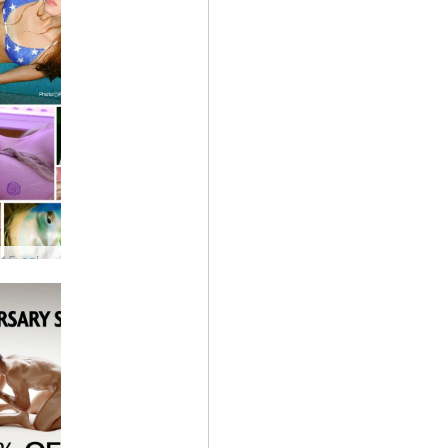
Specialus 15-osios metinės: modeliai, kurie padarė mus…