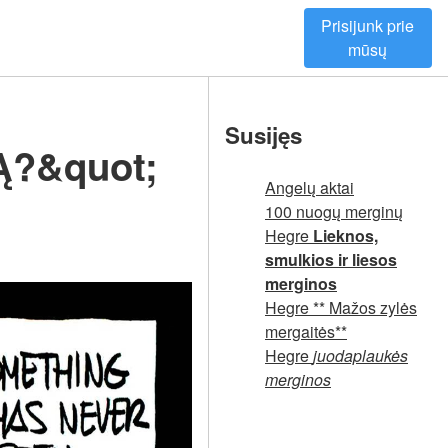
Prisijunk prie
mūsų
Susijęs
KĄ?&quot;
Angelų aktai
100 nuogų merginų
Hegre
Lieknos,
smulkios ir liesos
merginos
Hegre ** Mažos zylės
mergaitės**
Hegre
juodaplaukės
merginos