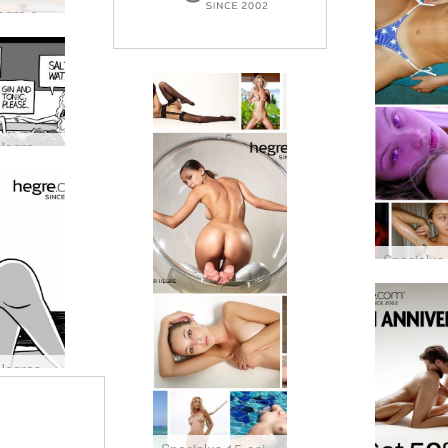
Naujas Hegre.com modelis Nicolette
Tamsioji Hegre Nr. 21 pusė: šioje naujoje merginoje yra kažkas keisto…
Tamsioji Hegres pusė Nr. 20: kaip įveikti nuogybės baimę...