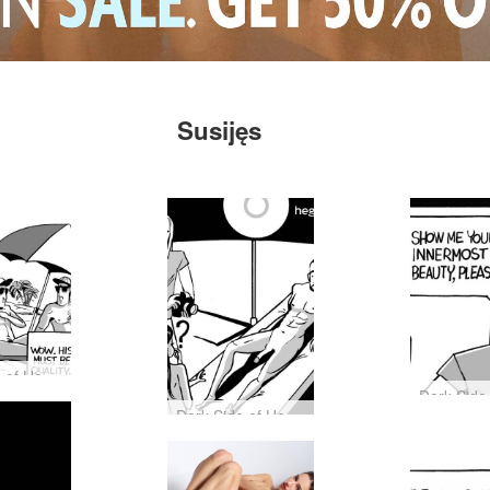
Susijęs
Dark Side of Hegre #31: ar galėtumėte atpažinti Hegre modelį viešumoje?
Dark Side of Hegre #30: Kieno balsas skamba Hegre modelio galvoje?