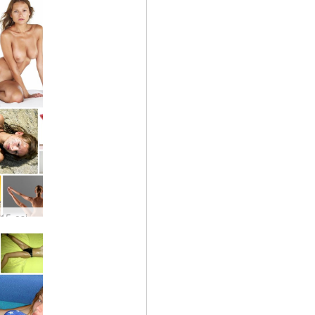
Specialus 15-osios metinės: modeliai, sukūrę mus… #1