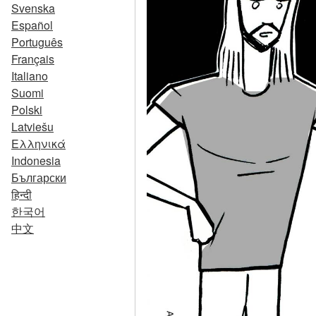
Svenska
Español
Português
Français
Italiano
Suomi
Polski
Latviešu
Ελληνικά
Indonesia
Български
हिन्दी
한국어
中文