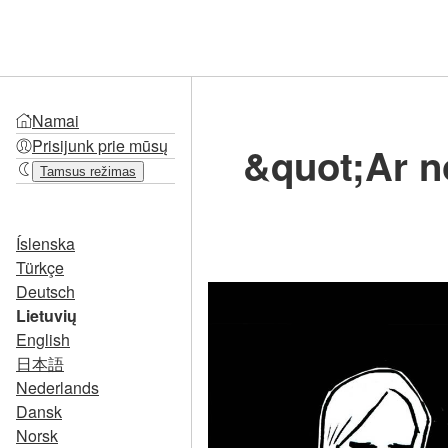
Namai
Prisijunk prie mūsų
&quot;Ar n
Tamsus režimas
Íslenska
Türkçe
Deutsch
Lietuvių
English
日本語
Nederlands
Dansk
Norsk