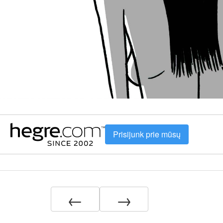
Prisijunk prie mūsų
←
→