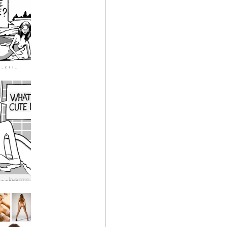
Dark Side of Hegre #27: kur Petteris ir jo modelis gali būti vieni?
Tamsioji Hegres pusė Nr. 25: kas per antis?