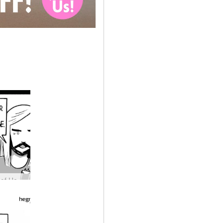
Dark Side of Hegre #29: Yra tik vienos rūšies medžiaga, kuri niekada nepatenka į Hegre.com…