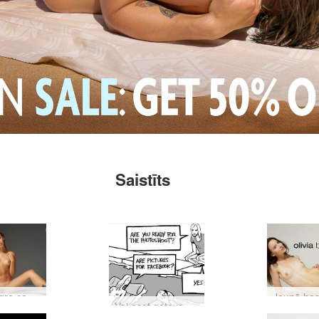
Saistīts
Jaunā hegre.com modele: Karīna
Vai esat gatavs pievienoties Hegre.com DARK pusei?