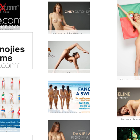
Nepalaidiet garām šo: īpašs piedāvājums, lai atzīmētu mūsu seksīgo jauno izskatu…
Jaunais Hegre.com modelis: Sindija
ēta #1
nojies
a vietne
ms
aulē
Jaunais Hegres modelis: šī meitene ir dzimusi, lai saliektos…
Īpašs vasaras piedāvājums! 50% atlaide Hegre.com dalībai
Jūs esat guvis vārtus! 100 BEZMAKSAS Hegre.com abonementi, kas tiks laimēti…