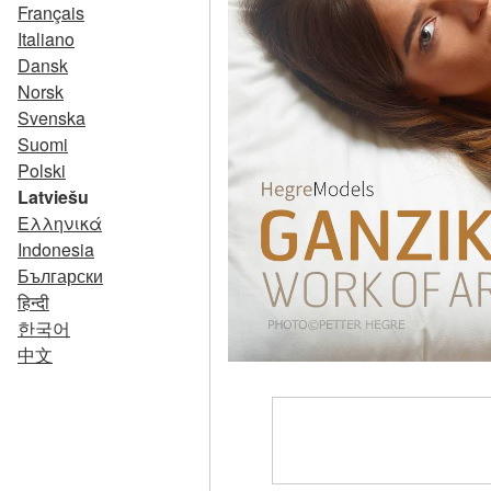
Français
Italiano
Dansk
Norsk
Svenska
Suomi
Polski
Latviešu
Ελληνικά
Indonesia
Български
हिन्दी
한국어
中文