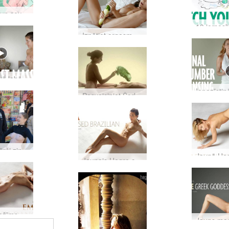
Sievietes un sevis mīlēšanas priekšrocības
Izpētiet orgasmu kā vēl nekad
Uzziniet, kā labāk mīlēt krūtis
Pasveiciniet Šarlotu, mūsu jauno tantras terapeiti!
Jūs vienkārši zinājāt, ka mums tas ir jādara…
Jaunais Hegre.com modelis Mja
Jaunais režīms Emma no Dānijas