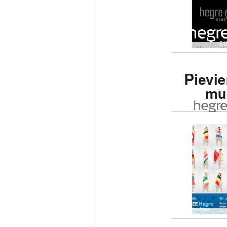
Novērt
Pievie
erotisk
mu
pas