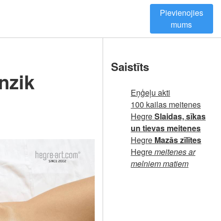
Pievienojies
mums
Saistīts
nzik
Eņģeļu akti
100 kailas meitenes
Hegre
Slaidas, sīkas
un tievas meitenes
Hegre
Mazās zīlītes
Hegre
meitenes ar
melniem matiem