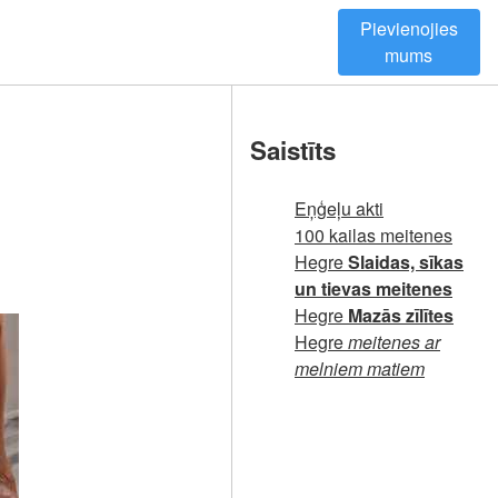
Pievienojies
mums
Saistīts
Eņģeļu akti
100 kailas meitenes
Hegre
Slaidas, sīkas
un tievas meitenes
Hegre
Mazās zīlītes
Hegre
meitenes ar
melniem matiem