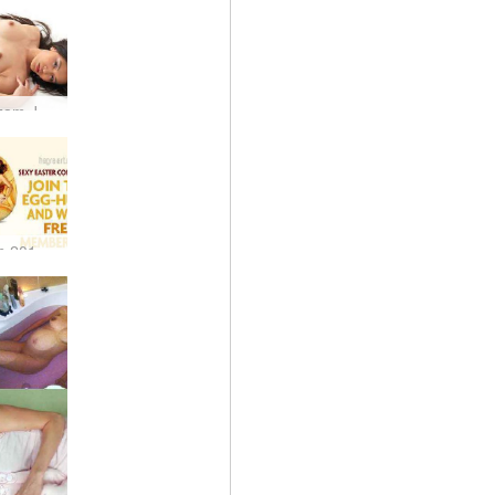
Laipni lūdzam Joko
Hegre.com 2010. gada Lieldienu olu medības