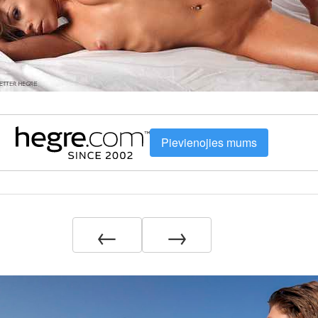
Pievienojies mums
←
→