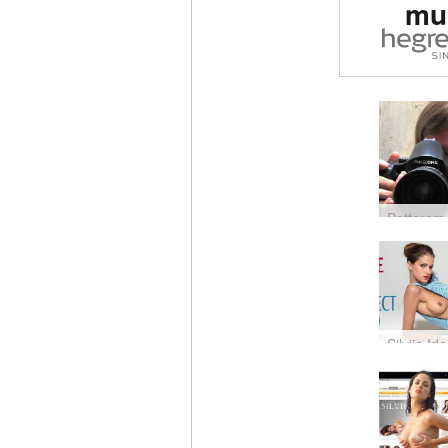
mu
pas