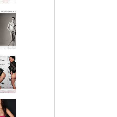
Viena karsta mamma!
Jaunā Francijas pirmā lēdija
Daša to dara vēlreiz!