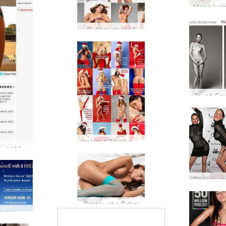
Bušs ir atpakaļ!
Izplatiet Ziemassvētku prieku
Amerikāņu apģērbu labākās dibena meklēšana pasaulē
Saki sveiks Ērikai
Īpašs Ziemassvētku piedāvājums
Novērtēta #1