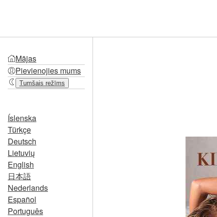
Mājas
Pievienojies mums
Tumšais režīms
Íslenska
Türkçe
Deutsch
Lietuvių
English
日本語
Nederlands
Español
Português