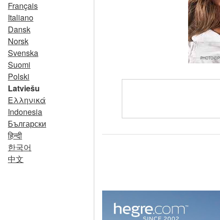
Français
Italiano
Dansk
Norsk
Svenska
Suomi
Polski
Latviešu
Ελληνικά
Indonesia
Български
हिन्दी
한국어
中文