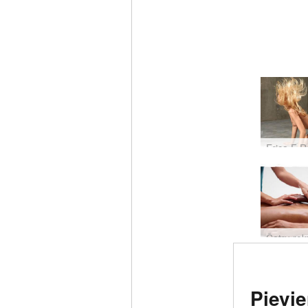
Novērt
Pievie
erotisk