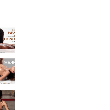
Japānas dzimumlocekļa godināšanas māksla
masieris