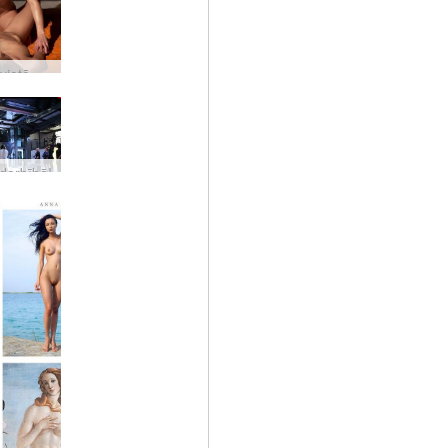
Atlaide sievietēm no 21. līdz 30. oktobrim - Ļaujiet Dievietei atklāties
 darbībā!