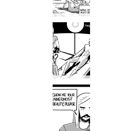
Dark Side of Hegre #31: Herken je een Hegre-model in het openbaar?
Dark Side of Hegre #30: Wiens stem is dat in het hoofd van een Hegre-model?