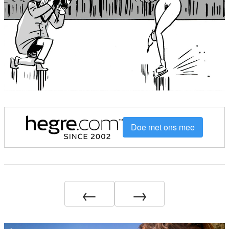
Doe met ons mee
←
→