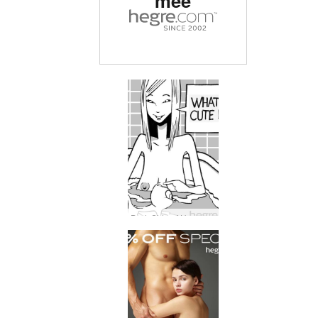
mee
Dark Side of Hegre # 25: Wat maakt het uit?