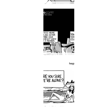
Dark Side of Hegre #29: Er is maar één soort materiaal dat nooit op Hegre.com komt...
Dark Side of Hegre #28: Je vrouw kent Hegre misschien beter dan je denkt!
Dark Side of Hegre #27: Waar kunnen Petter en zijn model alleen zijn?