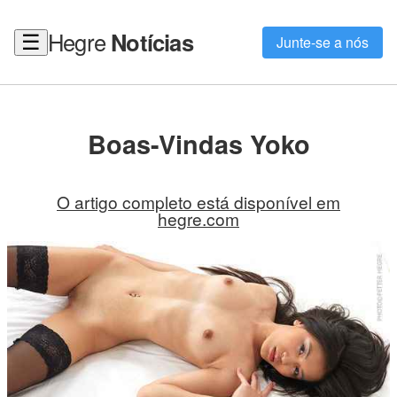
Hegre
Notícias
☰
Junte-se a nós
Boas-Vindas Yoko
O artigo completo está disponível em
hegre.com