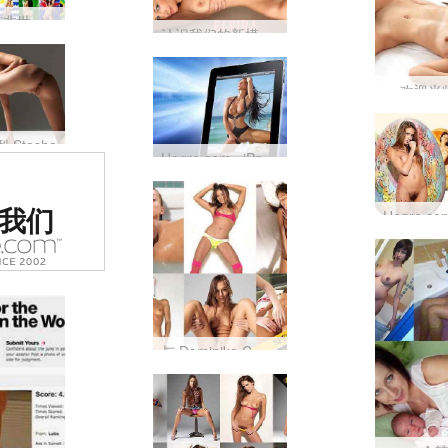
2010 年南非世界杯 – 免费 Hegre 电子贺卡
认识我们的新模特 Elvira
欢迎光
Stasha
Hegre.com –iPad 现在就绪！
世界排名
我们
色情网站
与 Dominika C 共度一周！