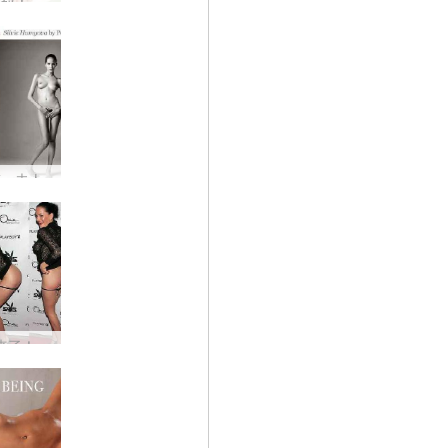
辣妈！
第一夫人
来了！