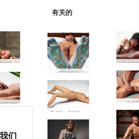
有关的
埃里卡 F 粉红色 脱衣舞
日本阴
观看并学习
裸体
按摩课程
更清晰、更明亮、更清晰——只有您自己的皮肤更接近。 Hegre.com 上现在有 9000 像素的图片！！
世界排名
我们
色情网站