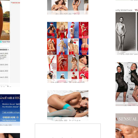
一个
布什回来了！
法国新
传播一些圣诞欢呼
在 American Apparel 寻找世界上最好的底部
大傻又
向埃里卡问好
别优惠
被评为世界排名