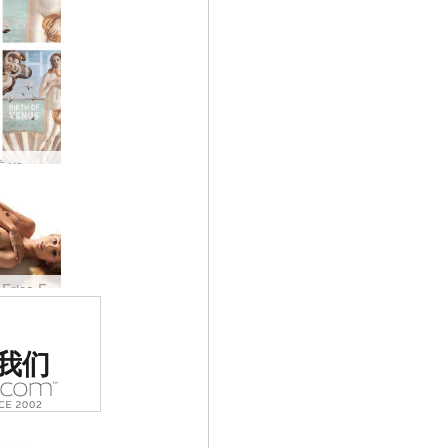
阿佛洛狄忒 vs 安娜 S
rica F
世界排名
我们
色情网站