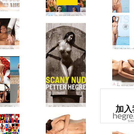
新 Hegre.com - 打破所有边界
10 位最性感的乌克兰女性……
高潮按摩
热烈欢迎 E
被评为
加入
 F 周！
新书！ Petter Hegre 的托斯卡纳裸体
第一的