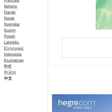
Français
Italiano
Dansk
Norsk
Svenska
Suomi
Polski
Latviešu
Ελληνικά
Indonesia
Български
हिन्दी
한국어
中文