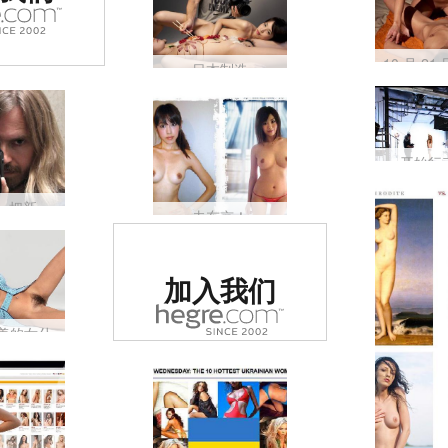
日本制造
开始行
Petter 有一把新枪，装有 60.5 兆像素！
去东京！
被评为世界排名
加入我们
第一的色情网站
 完美的女仆