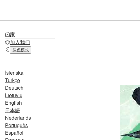
家
加入我们
深色模式
Íslenska
Türkçe
Deutsch
Lietuvių
English
日本語
Nederlands
Português
Español