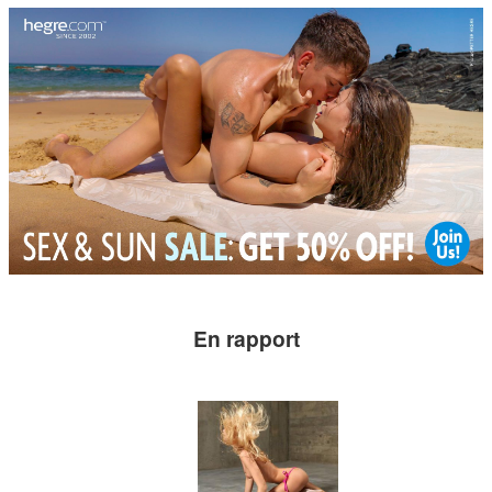
En rapport