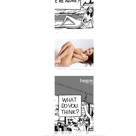
Dark Side of Hegre #27: Hvar geta Petter og fyrirsætan hans verið ein?
Nýja Hegre.com fyrirsætan Cameron
Dark Side of Hegre #26: Þetta byrjaði með saklausri rútuferð…