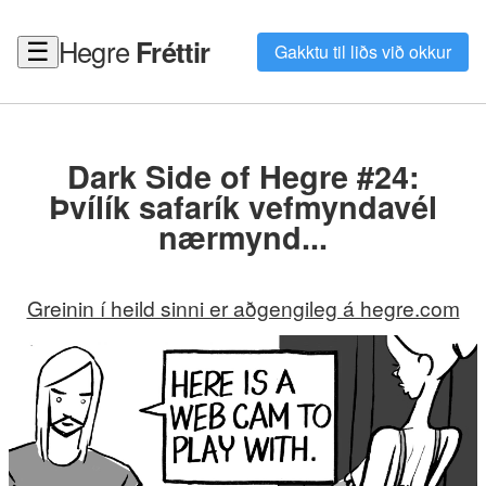
Hegre
Fréttir
☰
Gakktu til liðs við okkur
Dark Side of Hegre #24:
Þvílík safarík vefmyndavél
nærmynd...
Greinin í heild sinni er aðgengileg á hegre.com