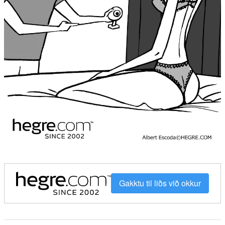
Gakktu til liðs við okkur