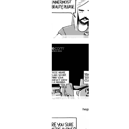
Dark Side of Hegre #29: Það er aðeins ein tegund af efni sem kemst aldrei inn á Hegre.com...
Dark Side of Hegre #28: Konan þín gæti þekkt Hegre betur en þú heldur!