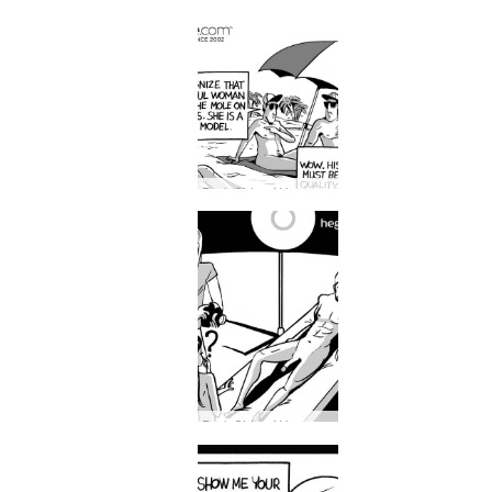
Dark Side of Hegre #31: Gætirðu þekkt Hegre líkan á almannafæri?
Dark Side of Hegre #30: Rödd hvers er þessi í höfði Hegre fyrirsætu?