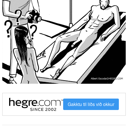
Gakktu til liðs við okkur