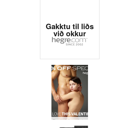
Metin #1 erótísk síða í
Gakktu til liðs
heiminum
við okkur
Finndu ástina… þetta Valentínusar