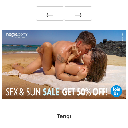
←
→
Tengt