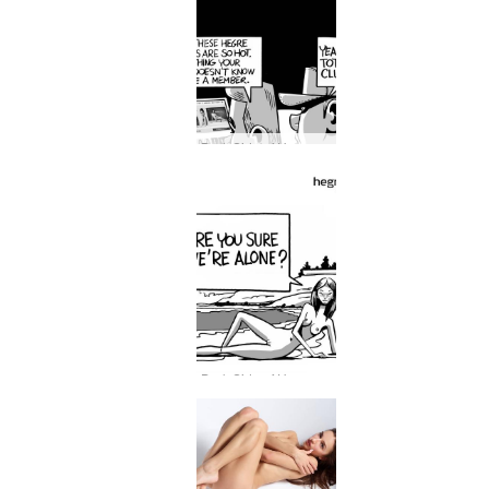
Dark Side of Hegre #28: Konan þín gæti þekkt Hegre betur en þú heldur!
Dark Side of Hegre #27: Hvar geta Petter og fyrirsætan hans verið ein?