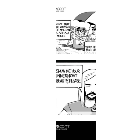
Dark Side of Hegre #31: Gætirðu þekkt Hegre líkan á almannafæri?
Dark Side of Hegre #29: Það er aðeins ein tegund af efni sem kemst aldrei inn á Hegre.com...