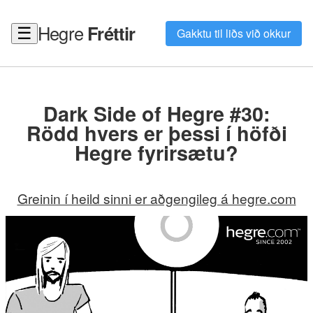
Hegre
Fréttir
☰
Gakktu til liðs við okkur
Dark Side of Hegre #30:
Rödd hvers er þessi í höfði
Hegre fyrirsætu?
Greinin í heild sinni er aðgengileg á hegre.com