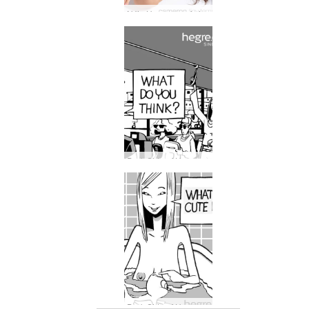
Nýja Hegre.com fyrirsætan Cameron
Dark Side of Hegre #26: Þetta byrjaði með saklausri rútuferð…
Dark Side of Hegre #25: Hvaða önd?