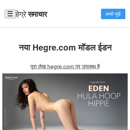
हेग्रे
समाचार
☰
हमसे जुड़ें
नया Hegre.com मॉडल ईडन
पूरा लेख hegre.com पर उपलब्ध है