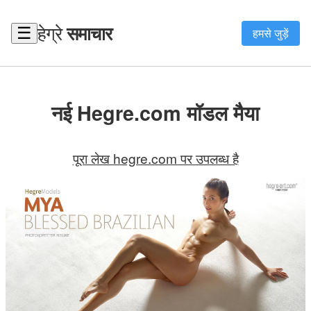
हेग्रे
समाचार
☰
हमसे जुड़ें
नई Hegre.com मॉडल मैया
पूरा लेख hegre.com पर उपलब्ध है