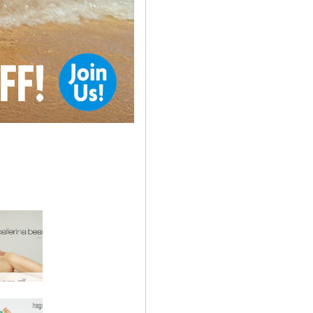
नई hegre.com मॉडल ओलिविया