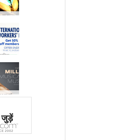
क्या यह सेक्स का भविष्य है? यह आपके दिमाग को उड़ाने वाला है …
अंतर्राष्ट्रीय श्रमिक दिवस
नई Hegre.com मॉडल मिली
 #1 कामुक
ुड़ें
र्जा दिया
ा