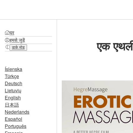
घर
हमसे जुड़ें
एक एथली
डार्क मोड
Íslenska
Türkçe
Deutsch
Lietuvių
English
日本語
Nederlands
Español
Português