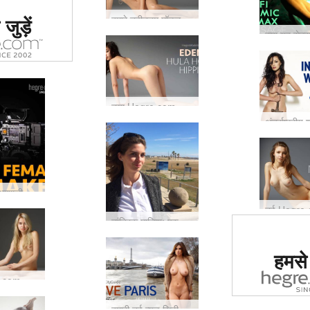
ं #1 कामुक
जुड़ें
हमारे नवीनतम मॉडल से मिलें (वह आपके संग्रह के लिए एक है)
र्जा दिया
या
नया Hegre.com मॉडल ईडन
वांटेड: प्रतिभाशाली महिला फिल्म निर्माता
तांत्रिक मालिश: पुरुषों और महिलाओं के बीच क्या अंतर है?
दुनिया में
हमसे ज
साइट का द
नया hegre.com मॉडल मार्गोट
गय
हमारी नई न्यूड सिटी गाइड देखें: इस बार यह पेरिस है!