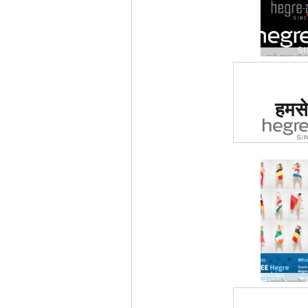
दुनिया मे
हमसे 
साइट का द
ग