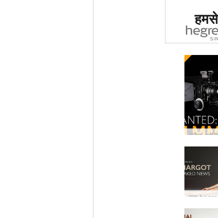
दुनिया मे
हमसे 
साइट का द
ग