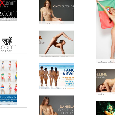
इसे हाथ से न जाने दें: हमारे सेक्सी नए रूप को चिन्हित करने के लिए विशेष पेशकश...
नया Hegre.com मॉडल: सिंडी
ं #1 कामुक
जुड़ें
र्जा दिया
या
न्यू हेगरे मॉडल: यह लड़की झुकने के लिए पैदा हुई थी ...
विशेष समर ऑफर! Hegre.com की सदस्यता पर 50% की छूट
आपने स्कोर किया है! Hegre.com की 100 मुफ़्त सदस्यताएं जीती जाएंगी…