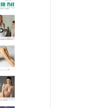
डिल्डो को छोड़ने और अपने स्थानीय किसान का समर्थन करने के 10 कारण
ग्रेसेक्सएड!
नई Hegre.com मॉडल लोला
ल क्लो