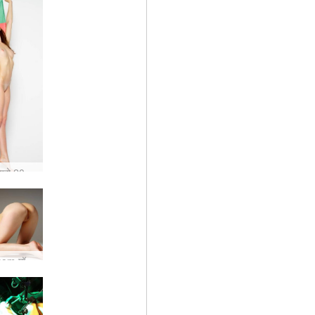
पुर्तगाल जीत यूरो 2016! विशेष प्रस्ताव बढ़ाया
नई hegre.com मॉडल जोसलिन