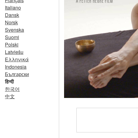
Français
Italiano
Dansk
Norsk
Svenska
Suomi
Polski
Latviešu
Ελληνικά
Indonesia
Български
हिन्दी
한국어
中文