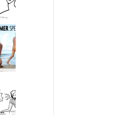
ヘグレの暗黒面 #45: モデルと話すのはいつも簡単ではありません…
50% オフ ヌーディスト サマー セール: 衣類のオプション