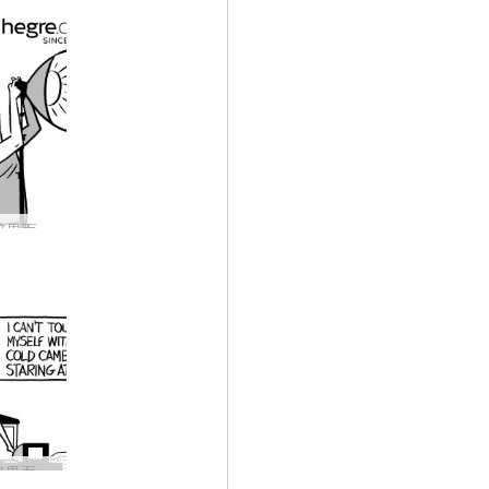
Hegre の暗黒面 #40: セットのライトは素晴らしいです。
ヘグレの暗黒面 #38: ペッターはどのようにしてモデルを興奮させるのか?