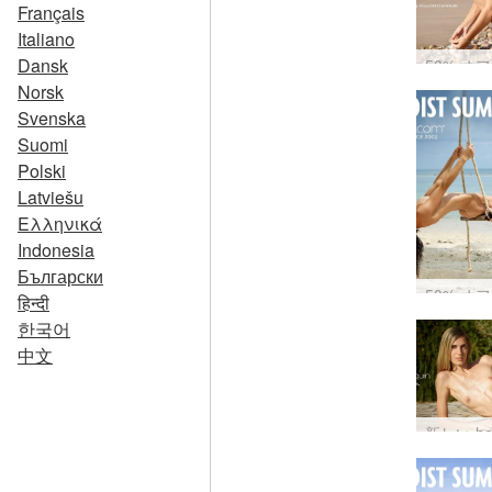
Français
Italiano
Dansk
Norsk
Svenska
Suomi
Polski
Latviešu
Ελληνικά
Indonesia
Български
हिन्दी
한국어
中文