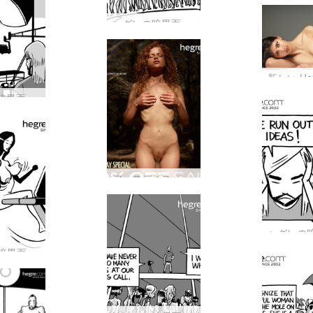
ヘグレの暗黒面 #37: ヘグレの女の子でいっぱいの部屋が好きではないのは誰ですか?
ヘグレの暗黒面 #36: ペッターより射撃に興奮しているのは誰?
アースデイスペシャル
Hegre の暗黒面 #33: ペッターがパーソナル トレーナーだと想像できますか?