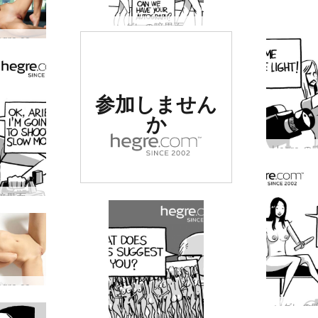
ヘグレの暗黒面 #41: ペッターはファンを喜ばせる方法を知っている…
新しい Hegre.com モデル ミラ
世界でナンバー
参加しません
1の評価を受け
か
たエロサイト
ヘグレの暗黒面 #39: ペッターは聴衆を喜ばせる方法を知っている…
新しい Hegre.com モデルのジェナ