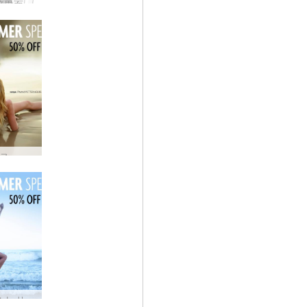
Hegre の暗黒面 #44: ペッターは S&M に参加していますか?
50% オフ ヌーディスト サマー セール: 自然との共生
ヌーディスト サマー セール: すべての hegre.com メンバーシップが 50% オフ