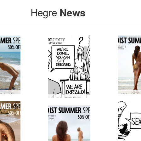
Hegre
News
ヌーディスト サマー セールが 50% オフ: あなたのプラーナを上昇させましょう
ヘグレの暗黒面 #46: ペッターはついに正気を失ったのか…?