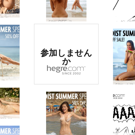
50% オフのヌーディスト サマー セール: 五感を満たす
50% OFF ヌーディスト サマー セール: 全身瞑想
世界でナンバー
参加しません
1の評価を受け
か
たエロサイト
50% オフ ヌーディスト サマー セール: リズム オブ ブリス
新しい hegre.com モデルのフランシー