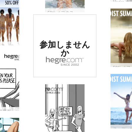
50% オフのヌーディスト サマー セール: ビーチに出かけましょう
世界でナンバー
参加しません
1の評価を受け
50% オフ ヌーディスト サマー セール: 裸は自由
か
たエロサイト
ヘグレの暗黒面 #43: このモデルには特別な何かがある…