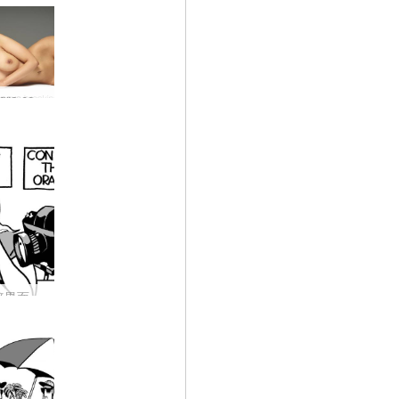
新しい Hegre.com モデルのアナヤ
ヘグレの暗黒面 #34: ペッターはどのように新しいインスピレーションを見つけますか?