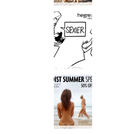
50% ZNIŻKI na letnią wyprzedaż dla nudystów: napełnij swoje zmysły
Dark Side of Hegre #45: Rozmowa z modelkami nie zawsze jest łatwa…
50% ZNIŻKI na letnią wyprzedaż dla nudystów: medytacja całego ciała