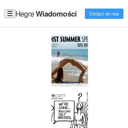
Hegre
Wiadomości
☰
Dołącz do nas
50% ZNIŻKI na letnią wyprzedaż dla nudystów: Let Your Prana Rise