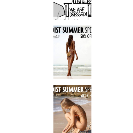
Dark Side of Hegre #46: Czy Petter w końcu postradał zmysły…?
50% ZNIŻKI na letnią wyprzedaż dla nudystów: Total Release